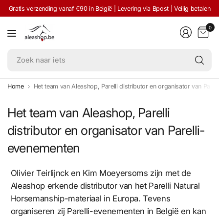
Gratis verzending vanaf €90 in België | Levering via Bpost | Veilig betalen
0
Zo
na
ie
Home
Het team van Aleashop, Parelli distributor en organisator van Pare
Het team van Aleashop, Parelli
distributor en organisator van Parelli-
evenementen
Olivier Teirlijnck en Kim Moeyersoms zijn met de
Aleashop erkende distributor van het Parelli Natural
Horsemanship-materiaal in Europa. Tevens
organiseren zij Parelli-evenementen in België en kan